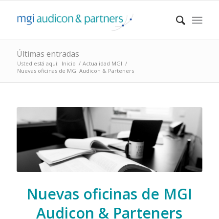
Últimas entradas
Usted está aquí:
Inicio
/
Actualidad MGI
/
Nuevas oficinas de MGI Audicon & Parteners
Nuevas oficinas de MGI
Audicon & Parteners